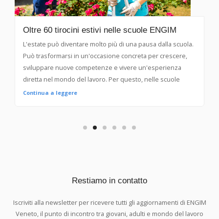
Oltre 60 tirocini estivi nelle scuole ENGIM
L'estate può diventare molto più di una pausa dalla scuola.
Può trasformarsi in un'occasione concreta per crescere,
sviluppare nuove competenze e vivere un'esperienza
diretta nel mondo del lavoro. Per questo, nelle scuole
ENGIM Veneto, sono stati attivati oltre 60 tirocini estivi di
Continua a leggere
orientamento, grazie alla collaborazione con aziende del
territorio appartenenti a diversi settori professionali.
Un'opportunità rivolta agli studenti che, anche d’estate,
desiderano impegnarsi in un percorso formativo capace di
unire apprendimento, responsabilità ed esperienza sul
campo. I tirocini, della durata di circa tre mesi durante il
periodo estivo, consentono ai ragazzi di entrare in contatto
Restiamo in contatto
con il mondo del lavoro, conoscere da vicino
l'organizzazione di un'azienda, mettere in pratica quanto
Iscriviti alla newsletter per ricevere tutti gli aggiornamenti di ENGIM
appreso nei laboratori durante l’anno scolastico e
Veneto, il punto di incontro tra giovani, adulti e mondo del lavoro