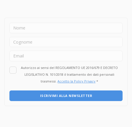
sviluppare quelle competenze trasversali oggi sempre più
richieste dalle imprese: autonomia, problem solving, lavoro
di squadra, capacità relazionali e senso di responsabilità.
Per molti studenti rappresenta anche un'importante
occasione di orientamento. Vivere un'esperienza concreta
aiuta infatti a comprendere meglio le proprie attitudini,
confermare l'interesse verso un settore professionale o
scoprire nuove passioni, rendendo più consapevoli le
future scelte formative e lavorative. Questa iniziativa è
possibile grazie alla disponibilità di oltre 60 aziende
Autorizzo ai sensi del REGOLAMENTO UE 2016/679 E DECRETO
partner di ENGIM che, ancora una volta, hanno scelto di
LEGISLATIVO N. 101/2018 il trattamento dei dati personali
investire sui giovani, offrendo loro un contesto nel quale
trasmessi.
Accetto la Policy Privacy
*
imparare, confrontarsi con professionisti e crescere
attraverso il lavoro. In ENGIM crediamo che la formazione
ISCRIVIMI ALLA NEWSLETTER
migliori quando scuola e impresa collaborano. Per questo
continuiamo a costruire opportunità che permettano ai
nostri studenti di sviluppare i propri talenti e prepararsi
con competenza e consapevolezza al loro futuro
professionale. Un ringraziamento va a tutte le aziende che