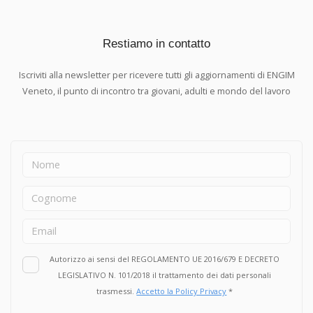
campo. I tirocini, della durata di circa tre mesi durante il
periodo estivo, consentono ai ragazzi di entrare in contatto
Restiamo in contatto
con il mondo del lavoro, conoscere da vicino
l'organizzazione di un'azienda, mettere in pratica quanto
Iscriviti alla newsletter per ricevere tutti gli aggiornamenti di ENGIM
appreso nei laboratori durante l’anno scolastico e
Veneto, il punto di incontro tra giovani, adulti e mondo del lavoro
sviluppare quelle competenze trasversali oggi sempre più
richieste dalle imprese: autonomia, problem solving, lavoro
di squadra, capacità relazionali e senso di responsabilità.
Per molti studenti rappresenta anche un'importante
occasione di orientamento. Vivere un'esperienza concreta
aiuta infatti a comprendere meglio le proprie attitudini,
confermare l'interesse verso un settore professionale o
scoprire nuove passioni, rendendo più consapevoli le
future scelte formative e lavorative. Questa iniziativa è
possibile grazie alla disponibilità di oltre 60 aziende
Autorizzo ai sensi del REGOLAMENTO UE 2016/679 E DECRETO
partner di ENGIM che, ancora una volta, hanno scelto di
LEGISLATIVO N. 101/2018 il trattamento dei dati personali
investire sui giovani, offrendo loro un contesto nel quale
trasmessi.
Accetto la Policy Privacy
*
imparare, confrontarsi con professionisti e crescere