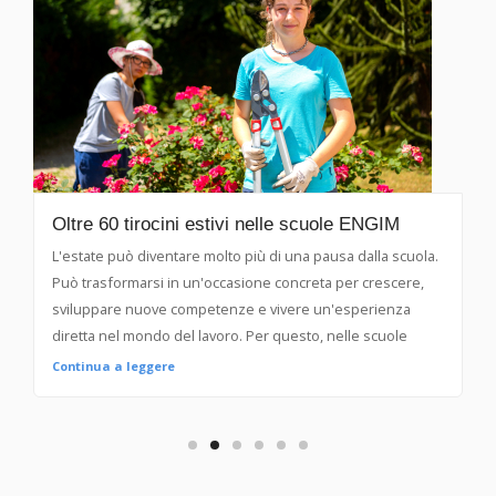
Oltre 60 tirocini estivi nelle scuole ENGIM
L'estate può diventare molto più di una pausa dalla scuola.
Può trasformarsi in un'occasione concreta per crescere,
sviluppare nuove competenze e vivere un'esperienza
diretta nel mondo del lavoro. Per questo, nelle scuole
ENGIM Veneto, sono stati attivati oltre 60 tirocini estivi di
Continua a leggere
orientamento, grazie alla collaborazione con aziende del
territorio appartenenti a diversi settori professionali.
Un'opportunità rivolta agli studenti che, anche d’estate,
desiderano impegnarsi in un percorso formativo capace di
unire apprendimento, responsabilità ed esperienza sul