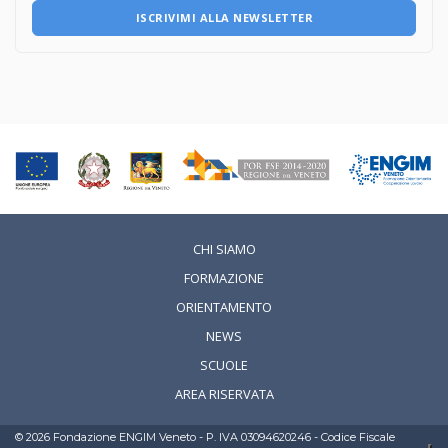
attraverso il lavoro. In ENGIM crediamo che la formazione
ISCRIVIMI ALLA NEWSLETTER
migliori quando scuola e impresa collaborano. Per questo
continuiamo a costruire opportunità che permettano ai
nostri studenti di sviluppare i propri talenti e prepararsi
con competenza e consapevolezza al loro futuro
professionale. Un ringraziamento va a tutte le aziende che
hanno accolto questa iniziativa e ai nostri studenti che
hanno scelto di mettersi in gioco anche durante l'estate,
dimostrando entusiasmo, impegno e voglia di imparare.
CHI SIAMO
FORMAZIONE
ORIENTAMENTO
NEWS
SCUOLE
AREA RISERVATA
©
2026
Fondazione ENGIM Veneto - P. IVA 03094620246 - Codice Fiscale