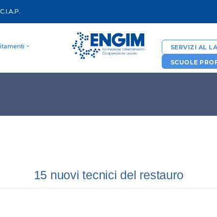
.C.I.A.P.
itamenti
SERVIZI AL 
SCUOLE PROF
ità
Servizi al lavoro
reditamento Regione Veneto
Sportelli accredi
Corsi per adulti
Servizi di consu
Garanzia Occupa
pikko
15 nuovi tecnici del restauro