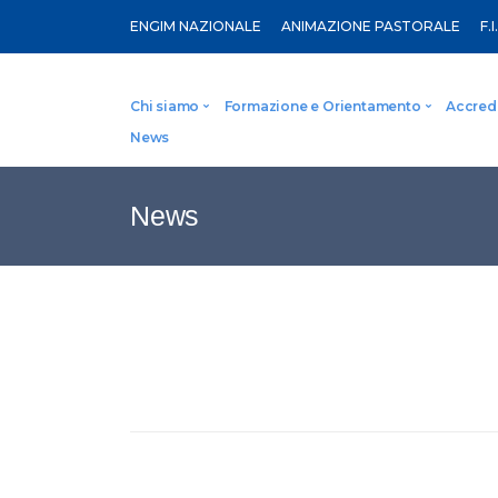
ENGIM NAZIONALE
ANIMAZIONE PASTORALE
F.I
Chi siamo
Formazione e Orientamento
Accred
News
Chi siamo
Formazione
Qual
Organizzazione
Corsi per ragazzi
Acc
News
Pubblicità legale
Orientamento
Lavora con noi
Mobilità internazionale
Soft Skill - Metodo Skillati per la Vita
Servizi di consulenza personalizzati - S