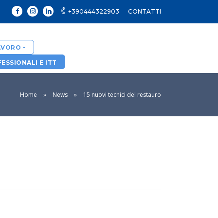
+390444322903
CONTATTI
LAVORO
ESSIONALI E ITT
tati
Home
News
15 nuovi tecnici del restauro
lenza personalizzati - Spikko
bilità Lavoratori